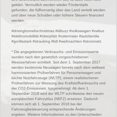
geklärt. Vermutlich werden wieder Fördertöpfe
gefunden, die füllhornartig über das Land verteilt werden
und über neue Schulden oder höhere Steuern finanziert
werden.
#drivinghomeforchristmas
#idbuzz
#volkswagen
#vwbus
#elektromobilität
#oberpfalz
#ostermaier
#autofamilie
#gorillastark
#straubing
#lidl
#weihnachten
#stromnetz
* Die angegebenen Verbrauchs- und Emissionswerte
wurden nach den gesetzlich vorgeschriebenen
Messverfahren ermittelt. Seit dem 1. September 2017
werden bestimmte Neuwagen bereits nach dem weltweit
harmonisierten Prüfverfahren für Personenwagen und
leichte Nutzfahrzeuge (WLTP), einem realistischeren
Prüfverfahren zur Messung des Kraftstoffverbrauchs und
der CO2-Emissionen, typgenehmigt. Ab dem 1.
September 2018 wird der WLTP schrittweise den neuen
europäischen Fahrzyklus (NEFZ) ersetzen. Dadurch
können sich ab 1. September 2018 bei der
Fahrzeugbesteuerung entsprechende Änderungen
ergeben. Weitere Informationen zu den Unterschieden