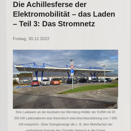
Die Achillesferse der
Elektromobilität – das Laden
– Teil 3: Das Stromnetz
Freitag, 30.12.2022
Eine Ladepark an der Autobahn bei Wernberg-Köblitz der EnBW mit 20
350 kW Ladestationen was theoretisch eine Anschlussleistung von 7.000
kW entspricht - Einer Energiemenge die z. B. dem Mehrfachen der
verfügbaren Energie des Ortsteils Steinach in der Geme